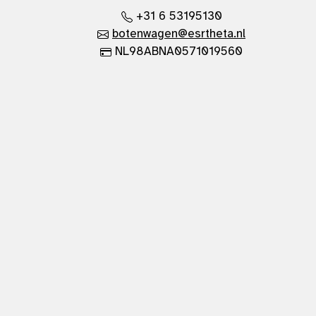
+31 6 53195130
botenwagen@esrtheta.nl
NL98ABNA0571019560